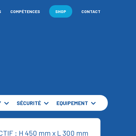
S
COMPÉTENCES
SIGNALÉTIQUE
SHOP
CONTACT
Y
SÉCURITÉ
EQUIPEMENT
TIF : H 450 mm x L 300 mm