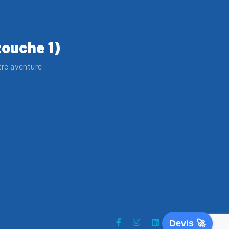
touche 1)
tre aventure
Devis 🚀