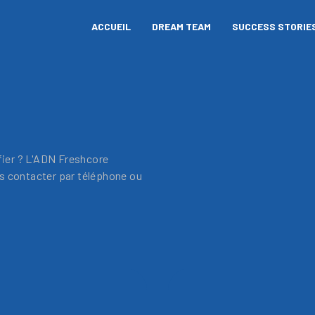
ACCUEIL
DREAM TEAM
SUCCESS STORIE
ier ? L'ADN Freshcore
us contacter par téléphone ou