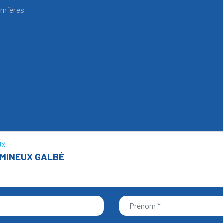
umières
UX
MINEUX GALBÉ